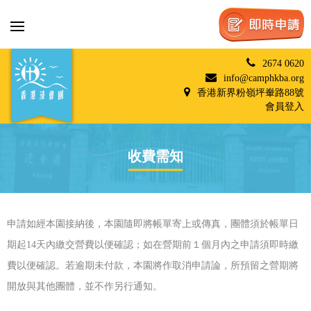
2674 0620
info@camphkba.org
香港新界粉嶺坪輋路88號
會員登入
收費需知
申請如經本園接納後，本園隨即將帳單寄上或傳真，團體須於帳單日
期起14天內繳交營費以便確認；如在營期前１個月內之申請須即時繳
費以便確認。若逾期未付款，本園將作取消申請論，所預留之營期將
開放與其他團體，並不作另行通知。