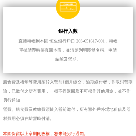
銀行入數
直接轉帳到本園 恒生銀行戶口 203-651617-001，轉帳
單據請即時傳真回本園，並清楚列明團體名稱、申請
編號及營期。
膳食費及禮堂等費用須於入營前1個月繳交，逾期繳付者，作取消營期
論，已繳付之所有費用，一概不得退回及不可撥作其他用途，並不作
另行通知
營費、膳食費及教練費須於入營前繳付，所有額外戶外場地租借及器
材費用必須在離營時付清。
本園保留以上章則刪改權，恕未能另行通知。