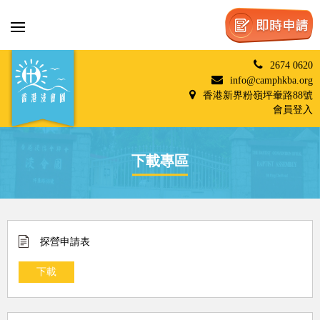
2674 0620
info@camphkba.org
香港新界粉嶺坪輋路88號
會員登入
下載專區
探營申請表
下載