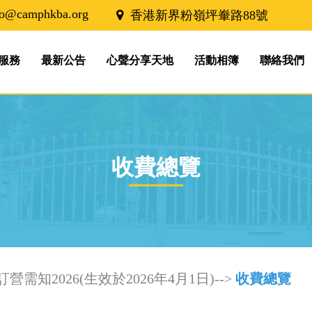
fo@camphkba.org
香港新界粉嶺坪輋路88號
服務
最新公告
心聲分享天地
活動相簿
聯絡我們
收費總覽
營需知2026(生效於2026年4月1日)-->
收費總覽