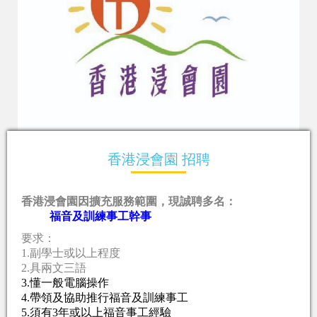
香港浸會園 招聘
香港浸會園因擴充服務範圍，現誠聘多名：
福音及訓練事工幹事
要求：
1.副學士或以上
程度
2.具兩文三語
3.懂一般電腦操作
4.帶領及協助推行福音及訓練事工
5.須有
3
年或以上福音事工經驗