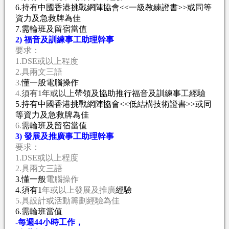
6.
持有
中國香港挑戰網陣協會<<一級教練證書>>或同等
資力
及急救牌為佳
7.
需
輪班及
留宿
當
值
2)
福音及訓練事工助理幹事
要求：
1.DSE
或以上
程度
2.
具兩文三語
3.
懂一般電腦操作
4.
須有1年或以上
帶領及協助推行福音及訓練事工經驗
5.
持有中國香港挑戰網陣協會<<低結構技術證書>>或同
等資力及急救牌為佳
6.
需
輪班及
留宿
當
值
3)
發展及推廣
事工助理幹事
要求：
1.DSE
或以上程度
2.
具兩文三語
3.
懂一般
電腦操作
4.
須有
1
年或以上發展及推廣
經驗
5.
具設計或活動籌劃經驗為佳
6.
需輪班
當
值
-
每週44小時工作，