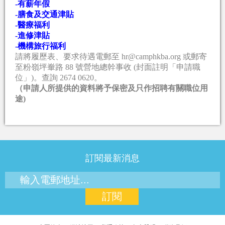
-
有薪年假
-
膳食及交通津貼
-
醫療福利
-
進修津貼
-
機構旅行福利
請將履歷表、要求待遇電郵至 hr@camphkba.org 或郵寄
至粉嶺坪輋路 88 號營地總幹事收 (封面註明「申請職
位」)。查詢 2674 0620。
（申請人所提供的資料將予保密及只作招聘有關職位用
途)
訂閱最新消息