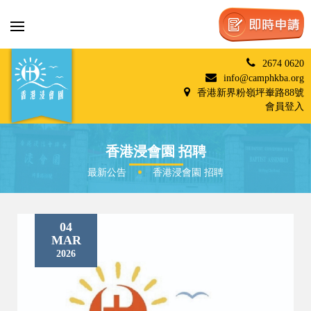
2674 0620
info@camphkba.org
香港新界粉嶺坪輋路88號
會員登入
香港浸會園 招聘
最新公告
香港浸會園 招聘
04
MAR
2026